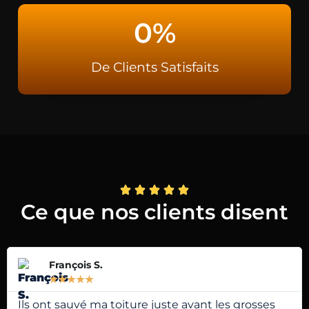
0
%
De Clients Satisfaits
Ce que nos clients disent
François S.
★
★
★
★
★
Ils ont sauvé ma toiture juste avant les grosses