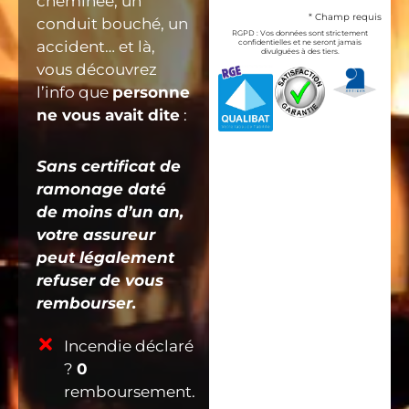
cheminée, un
* Champ requis
conduit bouché, un
RGPD : Vos données sont strictement
confidentielles et ne seront jamais
accident… et là,
divulguées à des tiers.
vous découvrez
l’info que
personne
ne vous avait dite
:
Sans certificat de
ramonage daté
de moins d’un an,
votre assureur
peut légalement
refuser de vous
rembourser.
Incendie déclaré
?
0
remboursement.