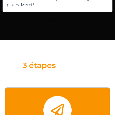
pluies. Merci !
3 étapes
simples !