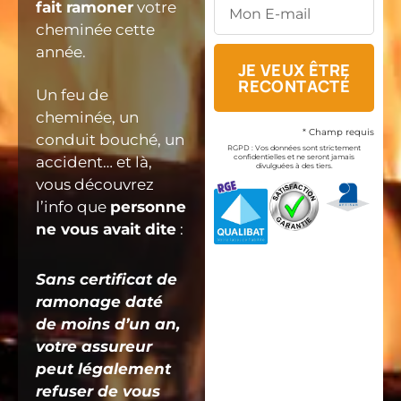
fait ramoner
votre
cheminée cette
année.
JE VEUX ÊTRE
RECONTACTÉ
Un feu de
cheminée, un
* Champ requis
conduit bouché, un
RGPD : Vos données sont strictement
confidentielles et ne seront jamais
accident… et là,
divulguées à des tiers.
vous découvrez
l’info que
personne
ne vous avait dite
:
Sans certificat de
ramonage daté
de moins d’un an,
votre assureur
peut légalement
refuser de vous