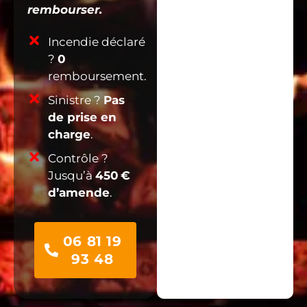
rembourser.
Incendie déclaré
?
0
remboursement.
Sinistre ?
Pas
de prise en
charge
.
Contrôle ?
Jusqu’à
450 €
d’amende
.
06 81 19
93 48