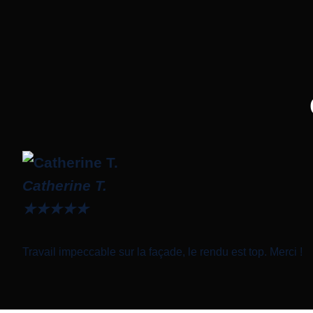
Catherine T.
★
★
★
★
★
Travail impeccable sur la façade, le rendu est top. Merci !