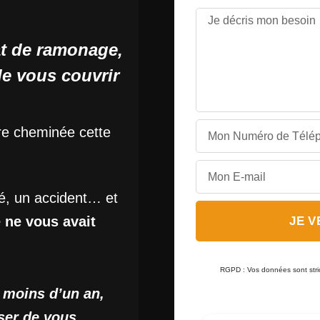
at de ramonage,
de vous couvrir
re cheminée cette
é, un accident… et
 ne vous avait
JE 
RGPD : Vos données sont strict
 moins d’un an,
ser de vous